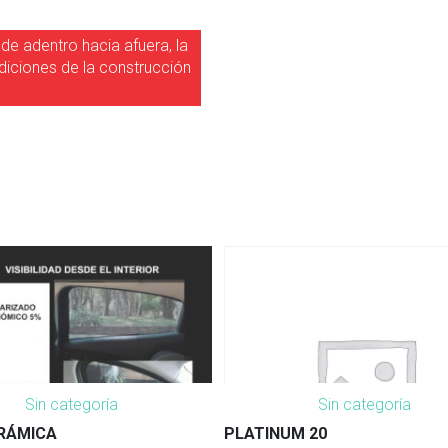
sde adentro hacia afuera, la
ndiciones de la construcción
Sin categoría
Sin categoría
RÁMICA
PLATINUM 20