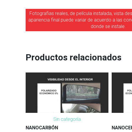
Fotografias reales, de película instalada, vista de
apariencia final puede variar de acuerdo a las co
donde se instale.
Productos relacionados
Sin categoría
NANOCARBÓN
NANOCE